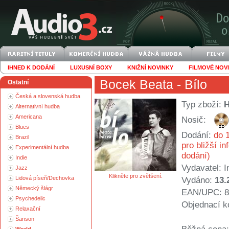
IHNED K DODÁNÍ
LUXUSNÍ BOXY
KNIŽNÍ NOVINKY
FILMOVÉ NOV
Bocek Beata
- Bílo
Ostatní
Česká a slovenská hudba
Typ zboží:
Alternativní hudba
Americana
Nosič:
Blues
Dodání:
do 1
Brazil
pro bližší i
Experimentální hudba
dodání)
Indie
Vydavatel:
I
Jazz
Klikněte pro zvětšení.
Lidová píseň/Dechovka
Vydáno:
13.
Německý šlágr
EAN/UPC: 8
Psychedelic
Objednací k
Relaxační
Šanson