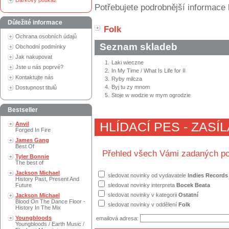
Dárkový poukaz
Potřebujete podrobnější informace 
Důležité informace
Folk
Ochrana osobních údajů
Seznam skladeb
Obchodní podmínky
Jak nakupovat
1.
Laki wieczne
Jste u nás poprvé?
2.
In My Time / What Is Life for II
Kontaktujte nás
3.
Ryby milcza
4.
Byj tu zy mnom
Dostupnost titulů
5.
Stoje w wodzie w mym ogrodzie
Bestseller
HLÍDACÍ PES - ZASÍ
Anvil
Forged In Fire
James Gang
Best Of
Přehled všech Vámi zadaných po
Tyler Bonnie
The best of
Jackson Michael
sledovat novinky od vydavatele
Indies Records
History Past, Present And
Future
sledovat novinky interpreta
Bocek Beata
sledovat novinky v kategorii
Ostatní
Jackson Michael
Blood On The Dance Floor -
sledovat novinky v oddělení
Folk
History In The Mix
Youngbloods
emailová adresa:
Youngbloods / Earth Music /