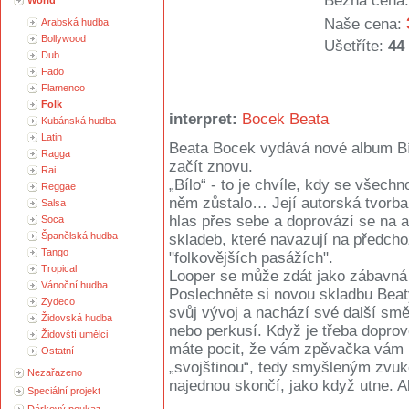
Běžná cena:
World
Naše cena:
Arabská hudba
Bollywood
Ušetříte:
44
Dub
Fado
Flamenco
Folk
interpret:
Bocek Beata
Kubánská hudba
Latin
Beata Bocek vydává nové album Bíl
Ragga
začít znovu.
Rai
„Bílo“ - to je chvíle, kdy se všech
Reggae
něm zůstalo… Její autorská tvorba 
Salsa
hlas přes sebe a doprovází se na a
Soca
Španělská hudba
skladeb, které navazují na předchoz
Tango
"folkovějších pasážích".
Tropical
Looper se může zdát jako zábavná h
Vánoční hudba
Poslechněte si novou skladbu Bea
Zydeco
svůj vývoj a nachází své další smě
Židovská hudba
nebo perkusí. Když je třeba doprov
Židovští umělci
máte pocit, že vám zpěvačka vám 
Ostatní
„svojštinou“, tedy smyšleným zvuk
Nezařazeno
najednou skončí, jako když utne. Al
Speciální projekt