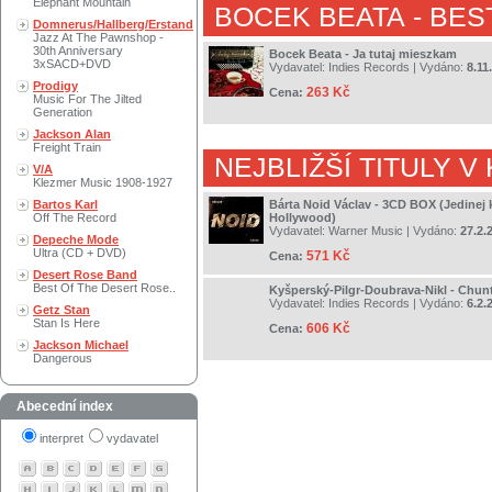
Elephant Mountain
BOCEK BEATA
- BES
Domnerus/Hallberg/Erstand
Jazz At The Pawnshop -
30th Anniversary
Bocek Beata - Ja tutaj mieszkam
3xSACD+DVD
Vydavatel:
Indies Records
| Vydáno:
8.11
Prodigy
263 Kč
Cena:
Music For The Jilted
Generation
Jackson Alan
Freight Train
NEJBLIŽŠÍ TITULY V
V/A
Klezmer Music 1908-1927
Bartos Karl
Bárta Noid Václav - 3CD BOX (Jedinej 
Off The Record
Hollywood)
Vydavatel:
Warner Music
| Vydáno:
27.2.
Depeche Mode
Ultra (CD + DVD)
571 Kč
Cena:
Desert Rose Band
Best Of The Desert Rose..
Kyšperský-Pilgr-Doubrava-Nikl - Chun
Vydavatel:
Indies Records
| Vydáno:
6.2.
Getz Stan
Stan Is Here
606 Kč
Cena:
Jackson Michael
Dangerous
Abecední index
interpret
vydavatel