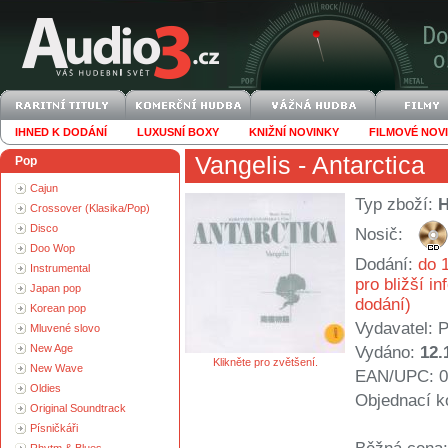
IHNED K DODÁNÍ
LUXUSNÍ BOXY
KNIŽNÍ NOVINKY
FILMOVÉ NOV
Vangelis
- Antarctica
Pop
Cajun
Typ zboží:
Crossover (Klasika/Pop)
Disco
Nosič:
Doo Wop
Dodání:
do 1
Instrumental
pro bližší i
Japan pop
dodání)
Korean pop
Vydavatel:
P
Mluvené slovo
New Age
Vydáno:
12.
Klikněte pro zvětšení.
New Wave
EAN/UPC: 0
Oldies
Objednací k
Original Soundtrack
Písničkáři