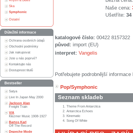
Běžná cena:
Rhytm & Blues
Ska
Naše cena:
Symphonic
Ušetříte:
34
Ostatní
Důležité informace
katalogové číslo:
00422 8157322
Ochrana osobních údajů
původ:
import (EU)
Obchodní podmínky
interpret:
Vangelis
Jak nakupovat
Jste u nás poprvé?
Kontaktujte nás
Dostupnost titulů
Potřebujete podrobnější informace 
Bestseller
Pop/Symphonic
Satya
Seznam skladeb
Live In Japan May 2000
Jackson Alan
1.
Theme From Antarctica
Freight Train
2.
Antarctica Echoes
V/A
3.
Kinematic
Klezmer Music 1908-1927
4.
Song Of White
Bartos Karl
Off The Record
Depeche Mode