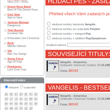
HLÍDACÍ PES - ZASÍ
Ultra (CD + DVD)
Desert Rose Band
Best Of The Desert Rose..
Přehled všech Vámi zadaných po
Getz Stan
Stan Is Here
Jackson Michael
sledovat novinky interpreta
Vangelis
Dangerous
sledovat novinky od vydavatele
Polydor
Tyler Bonnie
Greatest Hits
sledovat novinky v kategorii
Pop
Iii Decades Live Ceremony
sledovat novinky v oddělení
Pop/Symphonic
Beck
emailová adresa:
Midnite Vultures
V/A
SOUVISEJÍCÍ TITULY
Man You Swing!
Storm Force
Age Of Fear
Vangelis - Antarctica
Vydavatel:
Universal
| Vydáno:
17.10.198
Pendragon
Love Over Fear
263 Kč
Cena:
Abecední index
VANGELIS
- BESTSE
interpret
vydavatel
Vangelis - Antarctica
Vydavatel:
Universal
| Vydáno:
17.10.198
263 Kč
Cena: