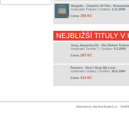
Vangelis - Chariots Of Fire - Remaster
Vydavatel:
Polydor
| Vydáno:
2.11.2006
305 Kč
Cena:
NEJBLIŽŠÍ TITULY V
Jong Jasperina De - Die Sieben Tods
Vydavatel:
Double T
| Vydáno:
9.3.2000
287 Kč
Cena:
Passion - Don't Stop My Love
Vydavatel:
Unidisc
| Vydáno:
30.6.1990
413 Kč
Cena:
Internetový obchod Audio3.cz - Soběši