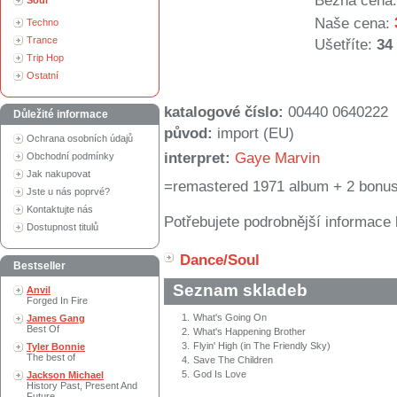
Běžná cena:
Soul
Naše cena:
Techno
Trance
Ušetříte:
34
Trip Hop
Ostatní
katalogové číslo:
00440 0640222
Důležité informace
původ:
import (EU)
Ochrana osobních údajů
interpret:
Gaye Marvin
Obchodní podmínky
Jak nakupovat
=remastered 1971 album + 2 bonu
Jste u nás poprvé?
Kontaktujte nás
Potřebujete podrobnější informace 
Dostupnost titulů
Dance/Soul
Bestseller
Seznam skladeb
Anvil
Forged In Fire
1.
What's Going On
James Gang
Best Of
2.
What's Happening Brother
3.
Flyin' High (in The Friendly Sky)
Tyler Bonnie
The best of
4.
Save The Children
5.
God Is Love
Jackson Michael
History Past, Present And
Future