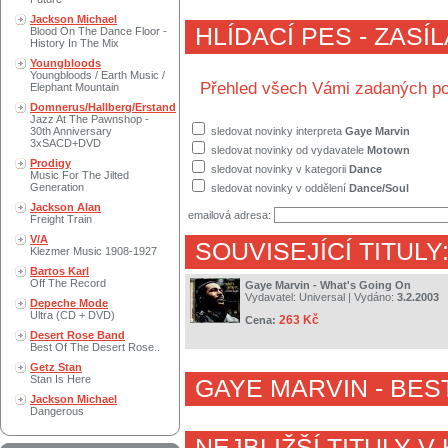
Jackson Michael
HLÍDACÍ PES - ZASÍ
Blood On The Dance Floor -
History In The Mix
Youngbloods
Youngbloods / Earth Music /
Přehled všech Vámi zadaných po
Elephant Mountain
Domnerus/Hallberg/Erstand
Jazz At The Pawnshop -
30th Anniversary
sledovat novinky interpreta
Gaye Marvin
3xSACD+DVD
sledovat novinky od vydavatele
Motown
Prodigy
sledovat novinky v kategorii
Dance
Music For The Jilted
Generation
sledovat novinky v oddělení
Dance/Soul
Jackson Alan
emailová adresa:
Freight Train
V/A
SOUVISEJÍCÍ TITULY
Klezmer Music 1908-1927
Bartos Karl
Off The Record
Gaye Marvin - What's Going On
Vydavatel:
Universal
| Vydáno:
3.2.2003
Depeche Mode
Ultra (CD + DVD)
263 Kč
Cena:
Desert Rose Band
Best Of The Desert Rose..
Getz Stan
Stan Is Here
GAYE MARVIN
- BES
Jackson Michael
Dangerous
NEJBLIŽŠÍ TITULY V