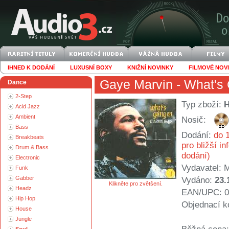
IHNED K DODÁNÍ
LUXUSNÍ BOXY
KNIŽNÍ NOVINKY
FILMOVÉ NOV
Gaye Marvin
- What's 
Dance
2-Step
Typ zboží:
Acid Jazz
Ambient
Nosič:
Bass
Dodání:
do 1
Breakbeats
pro bližší i
Drum & Bass
dodání)
Electronic
Vydavatel:
M
Funk
Gabber
Vydáno:
23.
Klikněte pro zvětšení.
Headz
EAN/UPC: 0
Hip Hop
Objednací k
House
Jungle