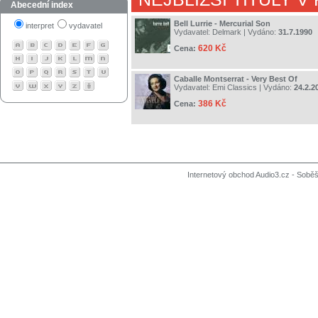
Abecední index
Bell Lurrie - Mercurial Son
interpret
vydavatel
Vydavatel:
Delmark
| Vydáno:
31.7.1990
620 Kč
Cena:
Caballe Montserrat - Very Best Of
Vydavatel:
Emi Classics
| Vydáno:
24.2.2
386 Kč
Cena:
Internetový obchod Audio3.cz - Soběši