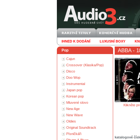
IHNED K DODÁNÍ
LUXUSNÍ BOXY
KN
ABBA
- 1
Pop
Cajun
Crossover (Klasika/Pop)
Disco
Doo Wop
Instrumental
Japan pop
Korean pop
Mluvené slovo
Klikněte pr
New Age
New Wave
Oldies
Original Soundtrack
Písničkáři
katalogové čísl