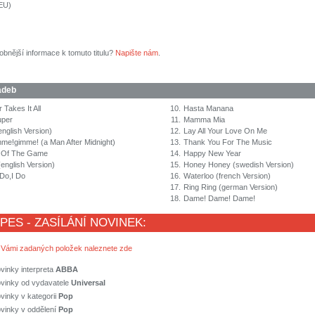
(EU)
obnější informace k tomuto titulu?
Napište nám
.
adeb
 Takes It All
10.
Hasta Manana
uper
11.
Mamma Mia
english Version)
12.
Lay All Your Love On Me
e!gimme! (a Man After Midnight)
13.
Thank You For The Music
 Of The Game
14.
Happy New Year
(english Version)
15.
Honey Honey (swedish Version)
 Do,I Do
16.
Waterloo (french Version)
17.
Ring Ring (german Version)
18.
Dame! Dame! Dame!
 PES - ZASÍLÁNÍ NOVINEK:
 Vámi zadaných položek naleznete zde
vinky interpreta
ABBA
ovinky od vydavatele
Universal
vinky v kategorii
Pop
vinky v oddělení
Pop