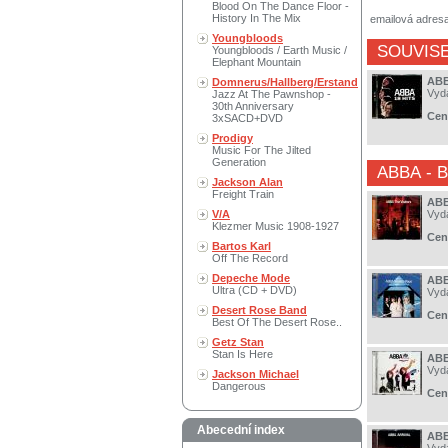
Blood On The Dance Floor -
History In The Mix
emailová adres
Youngbloods
SOUVISE
Youngbloods / Earth Music /
Elephant Mountain
ABB
Domnerus/Hallberg/Erstand
Vyd
Jazz At The Pawnshop -
30th Anniversary
Cen
3xSACD+DVD
Prodigy
Music For The Jilted
Generation
ABBA
- 
Jackson Alan
Freight Train
ABB
V/A
Vyd
Klezmer Music 1908-1927
Cen
Bartos Karl
Off The Record
Depeche Mode
ABB
Ultra (CD + DVD)
Vyd
Desert Rose Band
Cen
Best Of The Desert Rose..
Getz Stan
Stan Is Here
ABB
Vyd
Jackson Michael
Dangerous
Cen
Abecední index
ABB