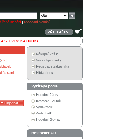
ířené hledání
|
Abecední hledání
 A SLOVENSKÁ HUDBA
Nákupní košík
(
info
)
Vaše objednávky
skladeb
Registrace zákazníka
 ukázkami
Hlídací pes
Vybírejte podle
Hudební žánry
Interpreti - Autoři
Vydavatelé
Audio DVD
Hudební Blu-ray
Bestseller ČR