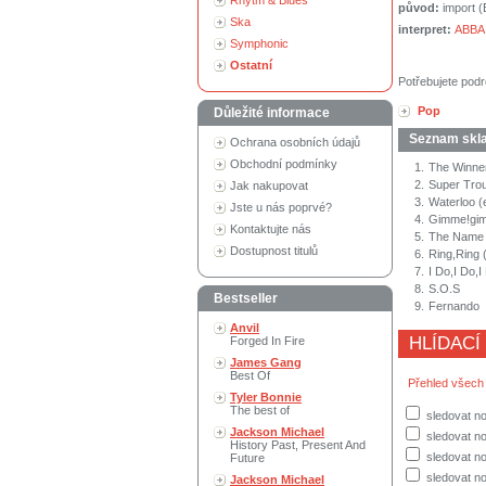
Rhytm & Blues
původ:
import 
Ska
interpret:
ABBA
Symphonic
Ostatní
Potřebujete podr
Pop
Důležité informace
Seznam skl
Ochrana osobních údajů
Obchodní podmínky
1.
The Winner
2.
Super Tro
Jak nakupovat
3.
Waterloo (
Jste u nás poprvé?
4.
Gimme!gimm
Kontaktujte nás
5.
The Name
Dostupnost titulů
6.
Ring,Ring 
7.
I Do,I Do,I
8.
S.O.S
Bestseller
9.
Fernando
Anvil
HLÍDACÍ
Forged In Fire
James Gang
Best Of
Přehled všech
Tyler Bonnie
The best of
sledovat no
Jackson Michael
sledovat n
History Past, Present And
sledovat no
Future
sledovat no
Jackson Michael