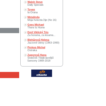
Walsh Steve
Daily Specials
Toyen
Ia Orana
Metalinda
Moja hviezda žije (No 16)
Gees Michael
There Is Home
Emil Viklický Trio
Za horama, za lesama...
Blehárová Helena
Jazzové útesy (1963-1990)
Prokop Michal
Ostraka
Zagorová Hana
Srdečně / Nejkrásnější
šansony 1968-2018