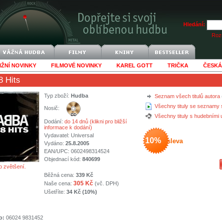
Hledání:
Rozš
IŽNÍ NOVINKY
FILMOVÉ NOVINKY
KAREL GOTT
TRIČKA
ČESKÁ
8 Hits
Typ zboží:
Hudba
Seznam všech titulů autora
Všechny tituly se seznamy 
Nosič:
Všechny tituly s hudebními
Dodání:
do 14 dnů (klikni pro bližší
informace k dodání)
Vydavatel:
Universal
10%
sleva
Vydáno:
25.8.2005
EAN/UPC: 0602498314524
Objednací kód:
840699
o zvětšení.
Běžná cena:
339 Kč
305 Kč
Naše cena:
(vč. DPH)
Ušetříte:
34 Kč (10%)
o:
06024 9831452