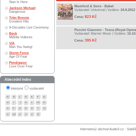
Stan Is Here
Mumford & Sons - Babel
Jackson Michael
Vydavatel:
Universal
| Vydáno:
24.9.2012
Dangerous
823 Kč
Cena:
Tyler Bonnie
Greatest Hits
Iii Decades Live Ceremony
Puccini Giacomo - Tosca (Royal Opera
Beck
Vydavatel:
Warner Music
| Vydáno:
15.10
Midnite Vultures
395 Kč
Cena:
V/A
Man You Swing!
Storm Force
Age Of Fear
Pendragon
Love Over Fear
Abecední index
interpret
vydavatel
Internetový obchod Audio3.cz - Soběši