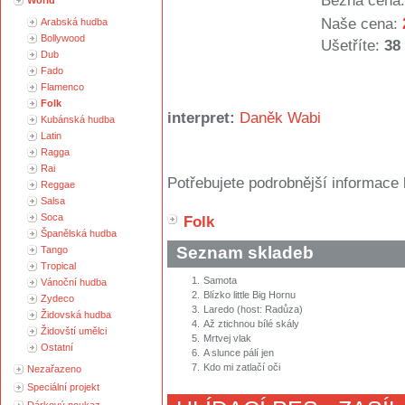
Běžná cena:
World
Naše cena:
Arabská hudba
Bollywood
Ušetříte:
38
Dub
Fado
Flamenco
Folk
interpret:
Daněk Wabi
Kubánská hudba
Latin
Ragga
Rai
Potřebujete podrobnější informace 
Reggae
Salsa
Soca
Folk
Španělská hudba
Seznam skladeb
Tango
Tropical
1.
Samota
Vánoční hudba
2.
Blízko little Big Hornu
Zydeco
3.
Laredo (host: Radůza)
Židovská hudba
4.
Až ztichnou bílé skály
Židovští umělci
5.
Mrtvej vlak
Ostatní
6.
A slunce pálí jen
7.
Kdo mi zatlačí oči
Nezařazeno
Speciální projekt