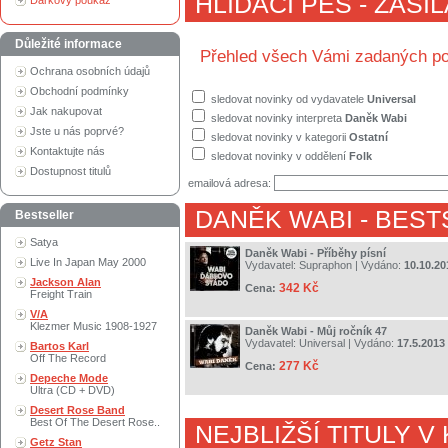
HLÍDACÍ PES - ZASÍ
Dárkový poukaz
Důležité informace
Přehled všech Vámi zadaných po
Ochrana osobních údajů
Obchodní podmínky
sledovat novinky od vydavatele
Universal
Jak nakupovat
sledovat novinky interpreta
Daněk Wabi
Jste u nás poprvé?
sledovat novinky v kategorii
Ostatní
Kontaktujte nás
sledovat novinky v oddělení
Folk
Dostupnost titulů
emailová adresa:
DANĚK WABI
- BEST
Bestseller
Satya
Daněk Wabi - Příběhy písní
Live In Japan May 2000
Vydavatel:
Supraphon
| Vydáno:
10.10.20
Jackson Alan
342 Kč
Cena:
Freight Train
V/A
Klezmer Music 1908-1927
Daněk Wabi - Můj ročník 47
Vydavatel:
Universal
| Vydáno:
17.5.2013
Bartos Karl
Off The Record
277 Kč
Cena:
Depeche Mode
Ultra (CD + DVD)
Desert Rose Band
Best Of The Desert Rose..
NEJBLIŽŠÍ TITULY V
Getz Stan