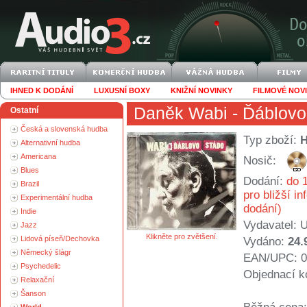
IHNED K DODÁNÍ
LUXUSNÍ BOXY
KNIŽNÍ NOVINKY
FILMOVÉ NOV
Daněk Wabi
- Ďáblovo
Ostatní
Česká a slovenská hudba
Typ zboží:
Alternativní hudba
Americana
Nosič:
Blues
Dodání:
do 1
Brazil
pro bližší i
Experimentální hudba
dodání)
Indie
Vydavatel:
U
Jazz
Klikněte pro zvětšení.
Lidová píseň/Dechovka
Vydáno:
24.
Německý šlágr
EAN/UPC: 0
Psychedelic
Objednací k
Relaxační
Šanson