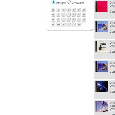
Dire
interpret
vydavatel
Vyd
Cen
Dire
Vyd
Cen
Dire
Vyd
Cen
Dir
Vyd
Cen
Dire
Vyd
Cen
Dire
Edi
Vyd
Cen