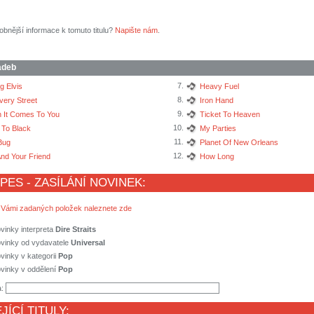
obnější informace k tomuto titulu?
Napište nám
.
adeb
7.
ng Elvis
Heavy Fuel
8.
very Street
Iron Hand
9.
 It Comes To You
Ticket To Heaven
10.
 To Black
My Parties
11.
Bug
Planet Of New Orleans
12.
nd Your Friend
How Long
 PES - ZASÍLÁNÍ NOVINEK:
 Vámi zadaných položek naleznete zde
vinky interpreta
Dire Straits
ovinky od vydavatele
Universal
vinky v kategorii
Pop
vinky v oddělení
Pop
a:
JÍCÍ TITULY: