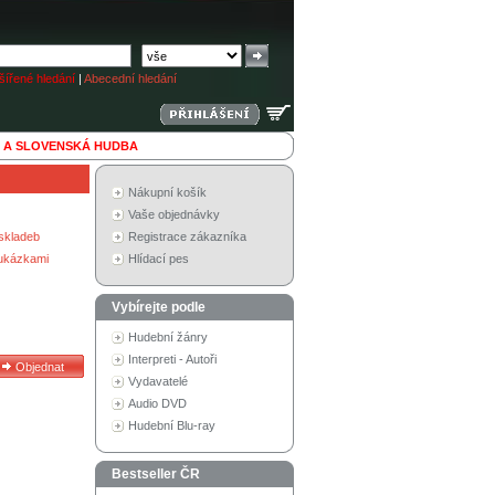
ířené hledání
|
Abecední hledání
 A SLOVENSKÁ HUDBA
Nákupní košík
Vaše objednávky
skladeb
Registrace zákazníka
 ukázkami
Hlídací pes
Vybírejte podle
Hudební žánry
Interpreti - Autoři
Vydavatelé
Audio DVD
Hudební Blu-ray
Bestseller ČR