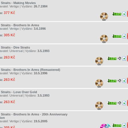
 Straits - Making Movies
avatel:
Vertigo
| Vydáno:
26.7.1984
377 Kč
a:
10%
 Straits - Brothers In Arms
avatel:
Vertigo
| Vydáno:
3.6.1996
305 Kč
a:
10%
 Straits - Dire Straits
avatel:
Universal
| Vydáno:
3.5.1993
263 Kč
a:
12%
e Straits - Brothers In Arms (Remastered)
avatel:
Vertigo
| Vydáno:
10.5.1996
263 Kč
a:
12%
 Straits - Love Over Gold
avatel:
Universal
| Vydáno:
3.5.1993
263 Kč
a:
12%
 Straits - Brothers In Arms - 20th Anniversary
tion
avatel:
Vertigo
| Vydáno:
19.5.2005
10%
305 Kč
a: