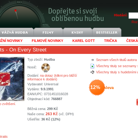
Hledání:
Rozš
IŽNÍ NOVINKY
FILMOVÉ NOVINKY
KAREL GOTT
TRIČKA
ČESKÁ
ts
- On Every Street
Typ zboží:
Hudba
Seznam všech titulů autora
Všechny tituly se seznamy 
Nosič:
Všechny tituly s hudebními
Dodání:
na dotaz (klikni pro bližší
informace k dodání)
Vydavatel:
Universal
12%
sleva
Vydáno:
9.9.1991
EAN/UPC: 0731451016028
Objednací kód:
766887
o zvětšení.
Běžná cena:
299 Kč
263 Kč
Naše cena:
(vč. DPH)
Ušetříte:
36 Kč (12%)
traits