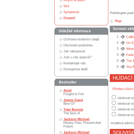
Rhytm & Blues
Ska
Symphonic
Potřebujete podr
Ostatní
Pop
Seznam skl
Důležité informace
1.
Calli
Ochrana osobních údajů
2.
On E
Obchodní podmínky
3.
When
Jak nakupovat
4.
Fade
Jste u nás poprvé?
5.
The 
Kontaktujte nás
6.
You A
Dostupnost titulů
HLÍDACÍ
Bestseller
Přehled všech
Anvil
Forged In Fire
sledovat no
James Gang
Best Of
sledovat n
sledovat no
Tyler Bonnie
The best of
sledovat no
Jackson Michael
History Past, Present And
emailová adres
Future
SOUVISE
Jackson Michael