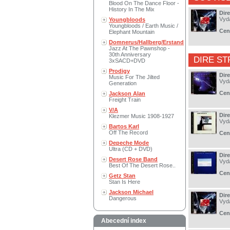
Blood On The Dance Floor -
History In The Mix
Dire
Vyd
Youngbloods
Youngbloods / Earth Music /
Cen
Elephant Mountain
Domnerus/Hallberg/Erstand
Jazz At The Pawnshop -
30th Anniversary
DIRE ST
3xSACD+DVD
Prodigy
Dire
Music For The Jilted
Vyd
Generation
Cen
Jackson Alan
Freight Train
V/A
Dire
Klezmer Music 1908-1927
Vyd
Bartos Karl
Off The Record
Cen
Depeche Mode
Ultra (CD + DVD)
Dir
Desert Rose Band
Vyd
Best Of The Desert Rose..
Cen
Getz Stan
Stan Is Here
Jackson Michael
Dire
Dangerous
Vyd
Cen
Abecední index