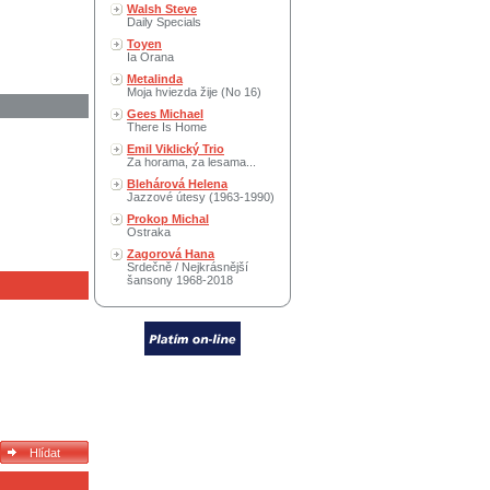
Walsh Steve
Daily Specials
Toyen
Ia Orana
Metalinda
Moja hviezda žije (No 16)
Gees Michael
There Is Home
Emil Viklický Trio
Za horama, za lesama...
Blehárová Helena
Jazzové útesy (1963-1990)
Prokop Michal
Ostraka
Zagorová Hana
Srdečně / Nejkrásnější
šansony 1968-2018