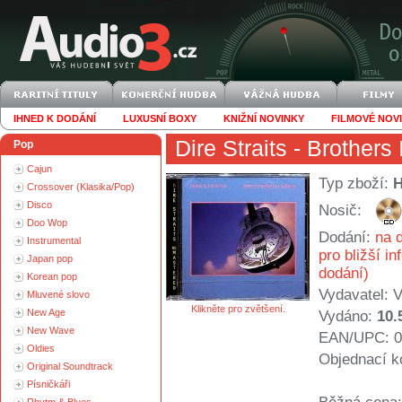
IHNED K DODÁNÍ
LUXUSNÍ BOXY
KNIŽNÍ NOVINKY
FILMOVÉ NOV
Dire Straits
- Brothers
Pop
Cajun
Typ zboží:
Crossover (Klasika/Pop)
Disco
Nosič:
Doo Wop
Dodání:
na d
Instrumental
pro bližší i
Japan pop
dodání)
Korean pop
Vydavatel:
V
Mluvené slovo
Klikněte pro zvětšení.
New Age
Vydáno:
10.
New Wave
EAN/UPC: 0
Oldies
Objednací k
Original Soundtrack
Písničkáři