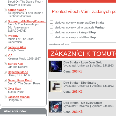
Blood On The Dance Floor -
History In The Mix
Youngbloods
Přehled všech Vámi zadaných po
Youngbloods / Earth Music /
Elephant Mountain
Domnerus/Hallberg/Erstand
sledovat novinky interpreta
Dire Straits
Jazz At The Pawnshop -
30th Anniversary
sledovat novinky od vydavatele
Vertigo
3xSACD+DVD
sledovat novinky v kategorii
Pop
Prodigy
sledovat novinky v oddělení
Pop
Music For The Jilted
Generation
emailová adresa:
Jackson Alan
Freight Train
ZÁKAZNÍCI K TOMUT
V/A
Klezmer Music 1908-1927
Dire Straits - Love Over Gold
Bartos Karl
Vydavatel:
Universal
| Vydáno:
3.5.1993
Off The Record
263 Kč
Cena:
Depeche Mode
Ultra (CD + DVD)
Desert Rose Band
Dire Straits - Dire Straits
Best Of The Desert Rose..
Vydavatel:
Universal
| Vydáno:
3.5.1993
Getz Stan
263 Kč
Stan Is Here
Cena:
Jackson Michael
Dangerous
Dire Straits - On Every Street
Vydavatel:
Universal
| Vydáno:
9.9.1991
Abecední index
263 Kč
Cena: