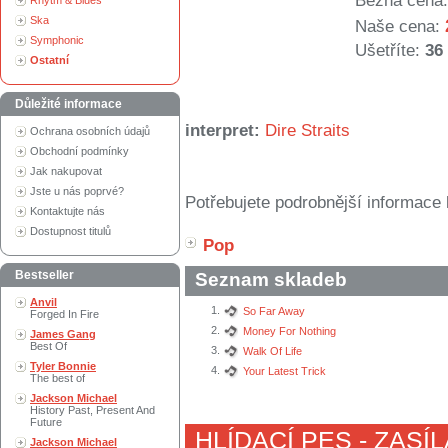
Běžná cena:
Rhytm & Blues
Ska
Naše cena:
Symphonic
Ušetříte:
36
Ostatní
Důležité informace
interpret:
Dire Straits
Ochrana osobních údajů
Obchodní podmínky
Jak nakupovat
Jste u nás poprvé?
Potřebujete podrobnější informace 
Kontaktujte nás
Dostupnost titulů
Pop
Bestseller
Seznam skladeb
Anvil
1.
So Far Away
Forged In Fire
2.
Money For Nothing
James Gang
Best Of
3.
Walk Of Life
Tyler Bonnie
4.
Your Latest Trick
The best of
Jackson Michael
History Past, Present And
Future
HLÍDACÍ PES - ZASÍ
Jackson Michael