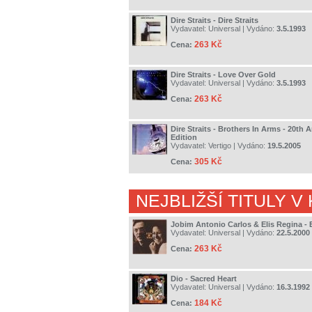
Dire Straits - Dire Straits
Vydavatel:
Universal
| Vydáno:
3.5.1993
263 Kč
Cena:
Dire Straits - Love Over Gold
Vydavatel:
Universal
| Vydáno:
3.5.1993
263 Kč
Cena:
Dire Straits - Brothers In Arms - 20th 
Edition
Vydavatel:
Vertigo
| Vydáno:
19.5.2005
305 Kč
Cena:
NEJBLIŽŠÍ TITULY V
Jobim Antonio Carlos & Elis Regina - 
Vydavatel:
Universal
| Vydáno:
22.5.2000
263 Kč
Cena:
Dio - Sacred Heart
Vydavatel:
Universal
| Vydáno:
16.3.1992
184 Kč
Cena: