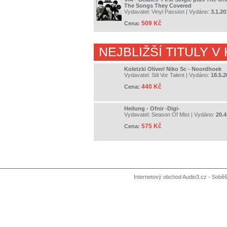
The Songs They Covered
Vydavatel:
Vinyl Passion
| Vydáno:
3.1.20
509 Kč
Cena:
NEJBLIŽŠÍ TITULY V
Koletzki Oliver/ Niko Sc - Noordhoek
Vydavatel:
Stil Vor Talent
| Vydáno:
18.5.2
440 Kč
Cena:
Heilung - Ofnir -Digi-
Vydavatel:
Season Of Mist
| Vydáno:
20.4
575 Kč
Cena:
Internetový obchod Audio3.cz - Soběši