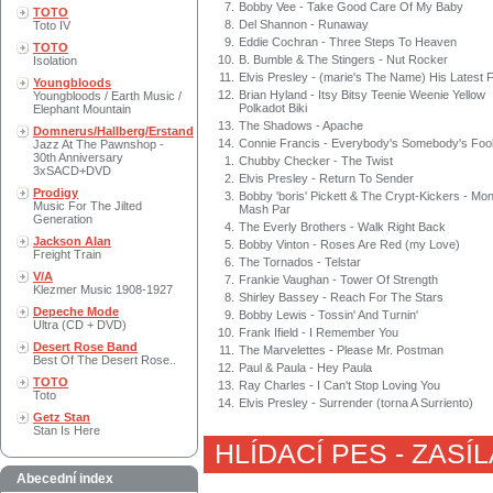
7.
Bobby Vee - Take Good Care Of My Baby
TOTO
8.
Del Shannon - Runaway
Toto IV
9.
Eddie Cochran - Three Steps To Heaven
TOTO
10.
B. Bumble & The Stingers - Nut Rocker
Isolation
11.
Elvis Presley - (marie's The Name) His Latest 
Youngbloods
12.
Brian Hyland - Itsy Bitsy Teenie Weenie Yellow
Youngbloods / Earth Music /
Polkadot Biki
Elephant Mountain
13.
The Shadows - Apache
Domnerus/Hallberg/Erstand
14.
Connie Francis - Everybody's Somebody's Foo
Jazz At The Pawnshop -
30th Anniversary
1.
Chubby Checker - The Twist
3xSACD+DVD
2.
Elvis Presley - Return To Sender
Prodigy
3.
Bobby 'boris' Pickett & The Crypt-Kickers - Mo
Music For The Jilted
Mash Par
Generation
4.
The Everly Brothers - Walk Right Back
Jackson Alan
5.
Bobby Vinton - Roses Are Red (my Love)
Freight Train
6.
The Tornados - Telstar
V/A
7.
Frankie Vaughan - Tower Of Strength
Klezmer Music 1908-1927
8.
Shirley Bassey - Reach For The Stars
Depeche Mode
9.
Bobby Lewis - Tossin' And Turnin'
Ultra (CD + DVD)
10.
Frank Ifield - I Remember You
Desert Rose Band
11.
The Marvelettes - Please Mr. Postman
Best Of The Desert Rose..
12.
Paul & Paula - Hey Paula
TOTO
13.
Ray Charles - I Can't Stop Loving You
Toto
14.
Elvis Presley - Surrender (torna A Surriento)
Getz Stan
Stan Is Here
HLÍDACÍ PES - ZASÍ
Abecední index