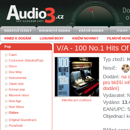
IHNED K DODÁNÍ
LUXUSNÍ BOXY
KNIŽNÍ NOVINKY
FILMOVÉ NOV
V/A
- 100 No.1 Hits Of
Pop
Cajun
Typ zboží:
Crossover (Klasika/Pop)
Disco
Nosič:
Doo Wop
Dodání:
na d
Instrumental
pro bližší i
Japan pop
dodání)
Korean pop
Vydavatel:
N
Mluvené slovo
Klikněte pro zvětšení.
New Age
Vydáno:
13.
New Wave
EAN/UPC: 5
Oldies
Objednací k
Original Soundtrack
Písničkáři