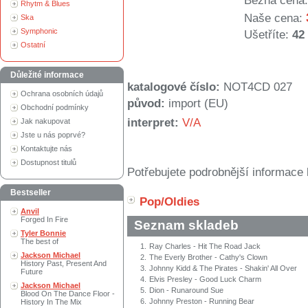
Běžná cena:
Rhytm & Blues
Naše cena:
Ska
Symphonic
Ušetříte:
42
Ostatní
Důležité informace
katalogové číslo:
NOT4CD 027
Ochrana osobních údajů
původ:
import (EU)
Obchodní podmínky
interpret:
V/A
Jak nakupovat
Jste u nás poprvé?
Kontaktujte nás
Dostupnost titulů
Potřebujete podrobnější informace 
Bestseller
Pop/Oldies
Anvil
Forged In Fire
Seznam skladeb
Tyler Bonnie
The best of
1.
Ray Charles - Hit The Road Jack
Jackson Michael
2.
The Everly Brother - Cathy's Clown
History Past, Present And
3.
Johnny Kidd & The Pirates - Shakin' All Over
Future
4.
Elvis Presley - Good Luck Charm
Jackson Michael
5.
Dion - Runaround Sue
Blood On The Dance Floor -
6.
Johnny Preston - Running Bear
History In The Mix