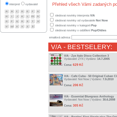
Přehled všech Vámi zadaných po
interpret
vydavatel
sledovat novinky interpreta
V/A
sledovat novinky od vydavatele
Not Now
sledovat novinky v kategorii
Pop
sledovat novinky v oddělení
Pop/Oldies
emailová adresa:
V/A
- BESTSELERY:
V/A - Zyx Italo Disco Collection 3
Vydavatel:
ZYX
| Vydáno:
14.7.2005
629 Kč
Cena:
V/A - Cafe Cuba - 50 Original Cuban Cl
Vydavatel:
Not Now
| Vydáno:
7.9.2010
206 Kč
Cena:
V/A - Essential Bluegrass Anthology
Vydavatel:
Not Now
| Vydáno:
30.6.2008
305 Kč
Cena:
V/A - Beatles' First Single plus The Or